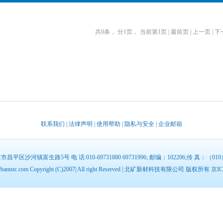
共0条， 分1页， 当前第1页 |
最前页
|
上一页
|
下
联系我们
|
法律声明
|
使用帮助
|
隐私与安全
|
企业邮箱
平区沙河镇富生路5号 电 话:010-69731880 69731996; 邮编：102206;传 真：（010）6
mstc.com Copyright (C)2007| All right Reserved | 北矿新材科技有限公司 版权所有
京IC